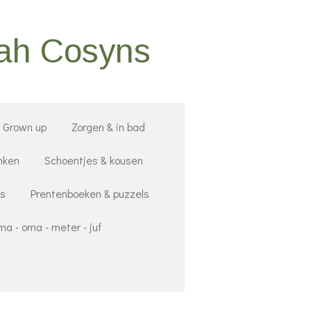
nah Cosyns
- Grown up
Zorgen & in bad
nken
Schoentjes & kousen
ds
Prentenboeken & puzzels
a - oma - meter - juf