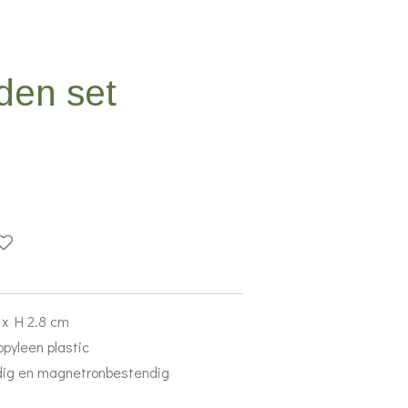
den set
 x H 2.8 cm
opyleen plastic
ig en magnetronbestendig