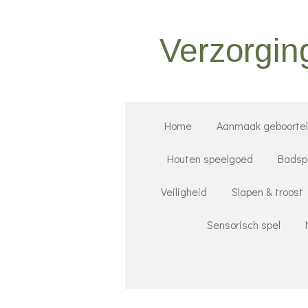
Ga
direct
Verzorgin
naar
de
hoofdinhoud
Home
Aanmaak geboorteli
Houten speelgoed
Badsp
Veiligheid
Slapen & troost
Sensorisch spel