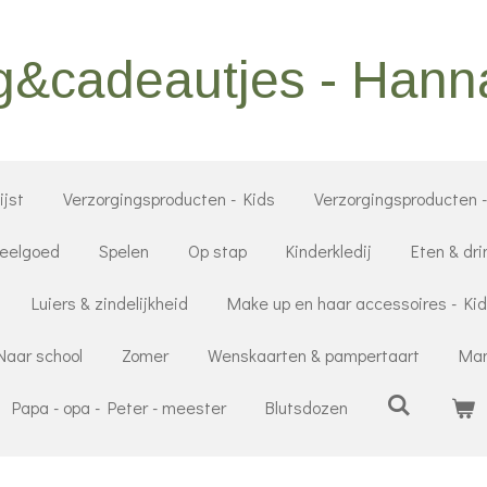
g&cadeautjes - Han
jst
Verzorgingsproducten - Kids
Verzorgingsproducten 
eelgoed
Spelen
Op stap
Kinderkledij
Eten & dri
Luiers & zindelijkheid
Make up en haar accessoires - Ki
Naar school
Zomer
Wenskaarten & pampertaart
Mam
Papa - opa - Peter - meester
Blutsdozen