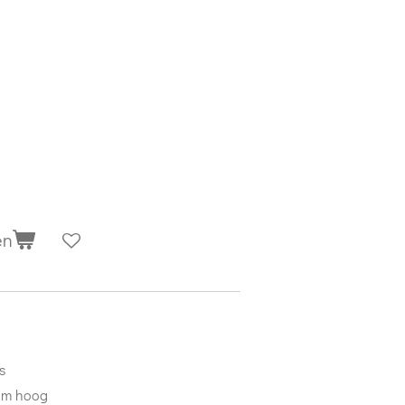
en
s
 cm hoog