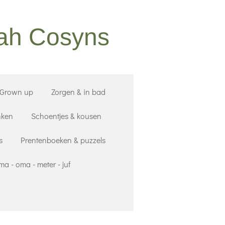
nah Cosyns
 Grown up
Zorgen & in bad
nken
Schoentjes & kousen
s
Prentenboeken & puzzels
a - oma - meter - juf