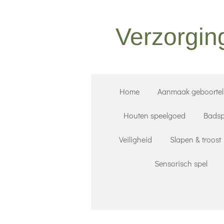
Ga
direct
Verzorgin
naar
de
hoofdinhoud
Home
Aanmaak geboorteli
Houten speelgoed
Badsp
Veiligheid
Slapen & troost
Sensorisch spel