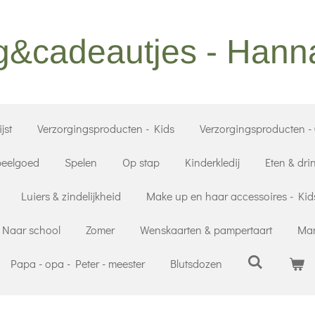
g&cadeautjes - Han
jst
Verzorgingsproducten - Kids
Verzorgingsproducten -
eelgoed
Spelen
Op stap
Kinderkledij
Eten & dri
Luiers & zindelijkheid
Make up en haar accessoires - Kid
Naar school
Zomer
Wenskaarten & pampertaart
Mam
Papa - opa - Peter - meester
Blutsdozen