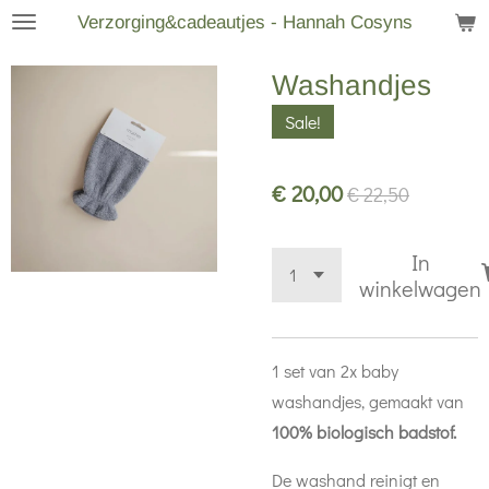
Verzorging&cadeautjes - Hannah Cosyns
Ga
direct
Washandjes
naar
de
Sale!
hoofdinhoud
€ 20,00
€ 22,50
In
winkelwagen
1 set van 2x baby
washandjes, gemaakt van
100% biologisch badstof.
De washand reinigt en