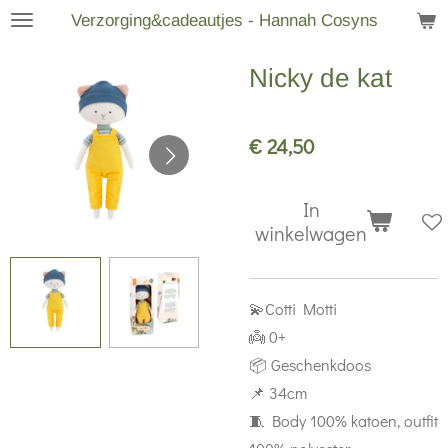
Verzorging&cadeautjes - Hannah Cosyns
Ga
direct
Nicky de kat
naar
de
hoofdinhoud
€ 24,50
In
winkelwagen
💫Cotti Motti
👼 0+
📦 Geschenkdoos
📌 34cm
🧵 Body 100% katoen, outfit