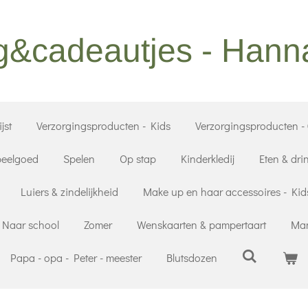
g&cadeautjes - Han
jst
Verzorgingsproducten - Kids
Verzorgingsproducten -
eelgoed
Spelen
Op stap
Kinderkledij
Eten & dri
Luiers & zindelijkheid
Make up en haar accessoires - Kid
Naar school
Zomer
Wenskaarten & pampertaart
Mam
Papa - opa - Peter - meester
Blutsdozen