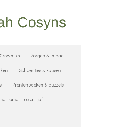
nah Cosyns
 Grown up
Zorgen & in bad
nken
Schoentjes & kousen
s
Prentenboeken & puzzels
a - oma - meter - juf