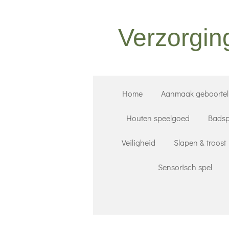
Ga
direct
Verzorgin
naar
de
hoofdinhoud
Home
Aanmaak geboorteli
Houten speelgoed
Badsp
Veiligheid
Slapen & troost
Sensorisch spel