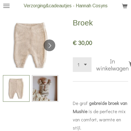
Verzorging&cadeautjes - Hannah Cosyns
Ga
direct
Broek
naar
de
hoofdinhoud
€ 30,00
In
winkelwagen
De grof
gebreide broek van
Mushie
is de perfecte mix
van comfort, warmte en
stijl.