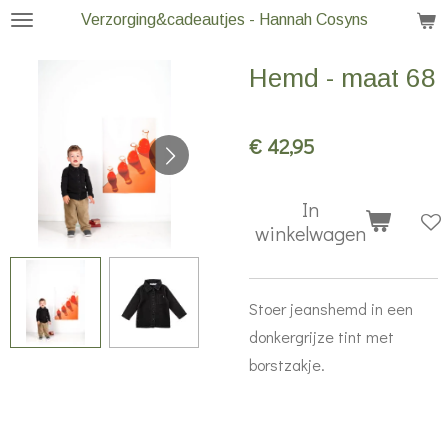
Verzorging&cadeautjes - Hannah Cosyns
Ga
direct
Hemd - maat 68
naar
de
hoofdinhoud
€ 42,95
In
winkelwagen
Stoer jeanshemd in een
donkergrijze tint met
borstzakje.