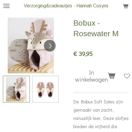
Verzorging&cadeautjes - Hannah Cosyns
Ga
direct
Bobux -
naar
de
Rosewater M
hoofdinhoud
€ 39,95
In
winkelwagen
De Bobux Soft Soles zijn
gemaakt van zacht,
natuurlijk leer. Deze slofjes
bieden de vrijheid die