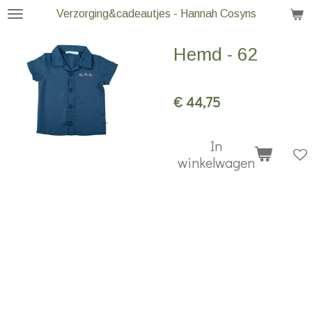
Verzorging&cadeautjes - Hannah Cosyns
Ga
direct
Hemd - 62
naar
de
hoofdinhoud
€ 44,75
In
winkelwagen