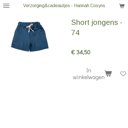
Verzorging&cadeautjes - Hannah Cosyns
Ga
direct
Short jongens -
naar
de
74
hoofdinhoud
€ 34,50
In
winkelwagen