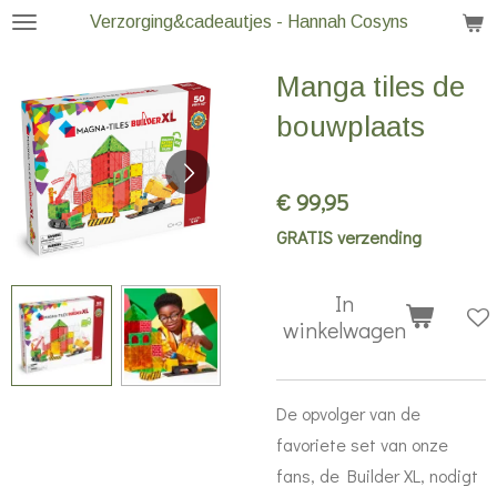
Verzorging&cadeautjes - Hannah Cosyns
Ga
direct
Manga tiles de
naar
de
bouwplaats
hoofdinhoud
€ 99,95
GRATIS verzending
In
winkelwagen
De opvolger van de
favoriete set van onze
fans, de Builder XL, nodigt