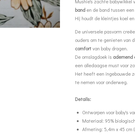
Mushie's zachte babywikkel 
band
en de band tussen een 
Hij houdt de kleintjes koel en
De universele pasvorm creëe
ouders om te genieten van 
comfort
van baby dragen.
De omslagdoek is
ademend 
een alledaagse must voor zow
Het heeft een ingebouwde za
te nemen voor onderweg.
Details:
Ontworpen voor baby's va
Materiaal: 95% biologisc
Afmeting: 5,4m x 45 cm (L