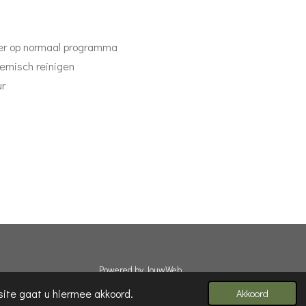
er op normaal programma
chemisch reinigen
ur
Powered by
JouwWeb
site gaat u hiermee akkoord.
Akkoord