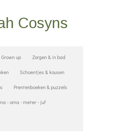
nah Cosyns
- Grown up
Zorgen & in bad
nken
Schoentjes & kousen
ds
Prentenboeken & puzzels
a - oma - meter - juf