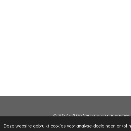
© 2022 - 2026 Verzorging&cadeautjes
Deze website gebruikt cookies voor analyse-doeleinden en/of h