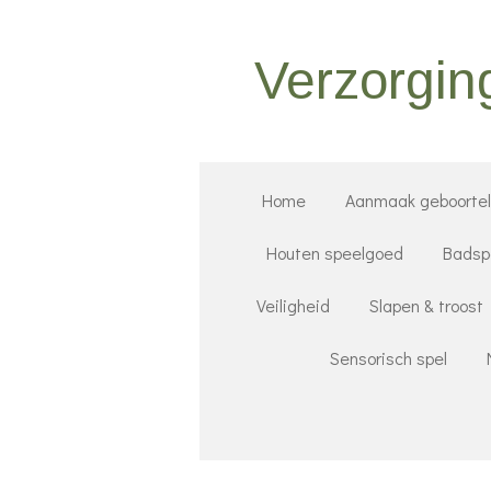
Ga
direct
Verzorgin
naar
de
hoofdinhoud
Home
Aanmaak geboorteli
Houten speelgoed
Badsp
Veiligheid
Slapen & troost
Sensorisch spel