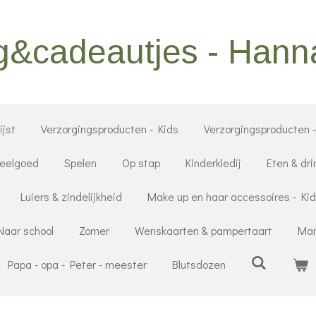
g&cadeautjes - Han
jst
Verzorgingsproducten - Kids
Verzorgingsproducten 
eelgoed
Spelen
Op stap
Kinderkledij
Eten & dri
Luiers & zindelijkheid
Make up en haar accessoires - Ki
Naar school
Zomer
Wenskaarten & pampertaart
Mam
Papa - opa - Peter - meester
Blutsdozen