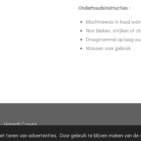
Onderhoudsinstructies :
Machinewas in koud wat
Niet bleken, strijken of 
Droogtrommel op laag vu
Wassen voor gebruik
 - Hannah Cosyns
et tonen van advertenties. Door gebruik te blijven maken van de 