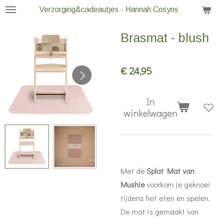
Verzorging&cadeautjes - Hannah Cosyns
Ga
direct
Brasmat - blush
naar
de
hoofdinhoud
€ 24,95
In
winkelwagen
Met de
Splat Mat van
Mushie
voorkom je geknoei
tijdens het eten en spelen.
De mat is gemaakt van