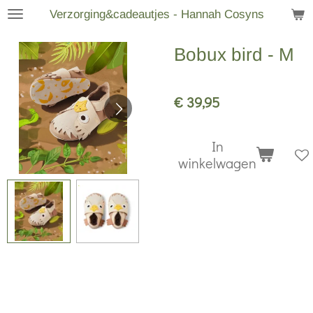
Verzorging&cadeautjes - Hannah Cosyns
Ga
direct
Bobux bird - M
naar
de
hoofdinhoud
€ 39,95
In
winkelwagen