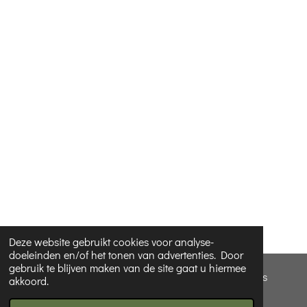
Deze website gebruikt cookies voor analyse-
doeleinden en/of het tonen van advertenties. Door
gebruik te blijven maken van de site gaat u hiermee
© 2022 - 2026 Verzorging&cadeautjes - Hannah Cosyns
akkoord.
Powered by
JouwWeb