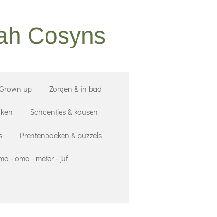
nah Cosyns
 Grown up
Zorgen & in bad
nken
Schoentjes & kousen
s
Prentenboeken & puzzels
a - oma - meter - juf