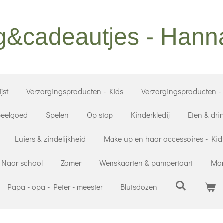
g&cadeautjes - Han
jst
Verzorgingsproducten - Kids
Verzorgingsproducten -
eelgoed
Spelen
Op stap
Kinderkledij
Eten & dri
Luiers & zindelijkheid
Make up en haar accessoires - Kid
Naar school
Zomer
Wenskaarten & pampertaart
Mam
Papa - opa - Peter - meester
Blutsdozen