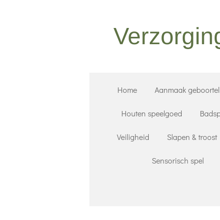
Ga
direct
Verzorgin
naar
de
hoofdinhoud
Home
Aanmaak geboorteli
Houten speelgoed
Badsp
Veiligheid
Slapen & troost
Sensorisch spel