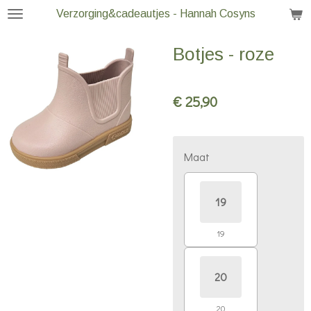
Verzorging&cadeautjes - Hannah Cosyns
Ga
direct
Botjes - roze
naar
de
hoofdinhoud
€ 25,90
Maat
19
19
20
20