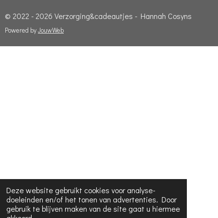
© 2022 - 2026 Verzorging&cadeautjes - Hannah Cosyns
Powered by
JouwWeb
Deze website gebruikt cookies voor analyse-
doeleinden en/of het tonen van advertenties. Door
gebruik te blijven maken van de site gaat u hiermee
akkoord.