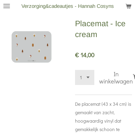
Verzorging&cadeautjes - Hannah Cosyns
Ga
direct
Placemat - Ice
naar
de
cream
hoofdinhoud
€ 14,00
In
winkelwagen
De placemat (43 x 34 cm) is
gemaakt van zacht,
hoogwaardig vinyl dat
gemakkelijk schoon te