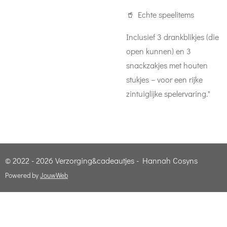
🥤 Echte speelitems
Inclusief 3 drankblikjes (die
open kunnen) en 3
snackzakjes met houten
stukjes – voor een rijke
zintuiglijke spelervaring."
© 2022 - 2026 Verzorging&cadeautjes - Hannah Cosyns
Powered by
JouwWeb