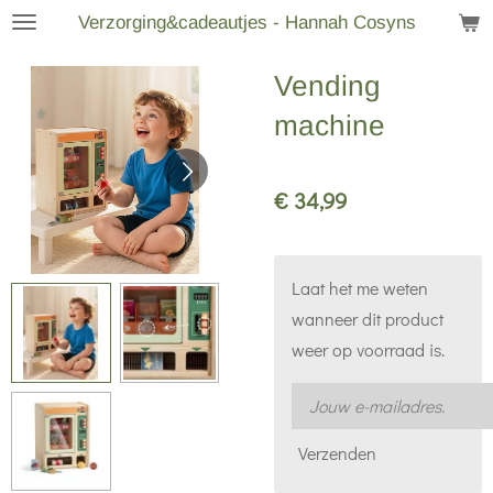
Verzorging&cadeautjes - Hannah Cosyns
Ga
direct
Vending
naar
de
machine
hoofdinhoud
€ 34,99
Laat het me weten
wanneer dit product
weer op voorraad is.
Verzenden