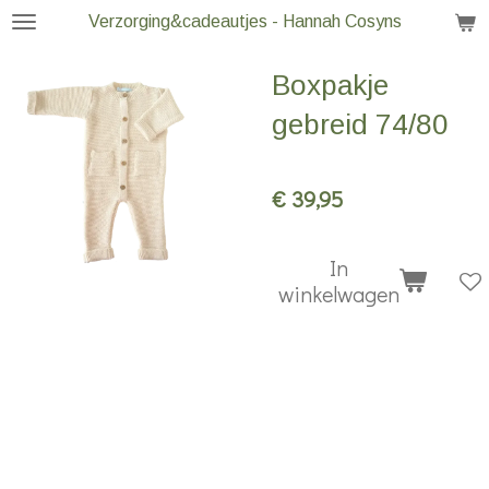
Verzorging&cadeautjes - Hannah Cosyns
Ga
direct
Boxpakje
naar
de
gebreid 74/80
hoofdinhoud
€ 39,95
In
winkelwagen