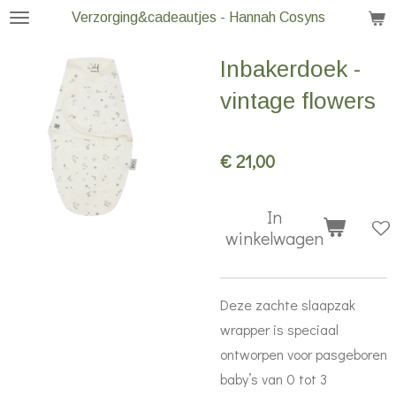
Verzorging&cadeautjes - Hannah Cosyns
Ga
direct
Inbakerdoek -
naar
de
vintage flowers
hoofdinhoud
€ 21,00
In
winkelwagen
Deze zachte slaapzak
wrapper is speciaal
ontworpen voor pasgeboren
baby’s van 0 tot 3