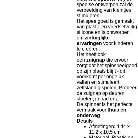
speelse ontwerpen zal de
verbeelding van kleintjes
stimuleren.
Het speelgoed is gemaakt
van plastic en voedselveilig
silicone en is ontworpen
om
zintuiglijke
ervaringen
voor kinderen
te creëren.
Het heeft ook
een
zuignap
die ervoor
zorgt dat het spinspeelgoed
op zijn plaats blijft - dit
voorkomt per ongeluk
vallen en stimuleert
zelfstandig spelen. Probeer
de zuignap op deuren,
stoelen, in bad enz.
De spinner is het perfecte
vermaak voor
thuis en
onderweg
Details
Afmetingen: 4,44 x
11,2 x 10,5 cm
Materiaal: Plastic en