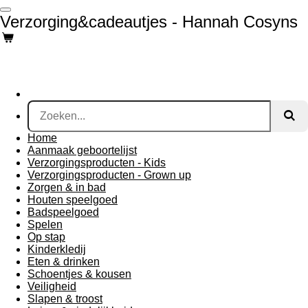
Ga
Verzorging&cadeautjes - Hannah Cosyns
direct
naar
de
hoofdinhoud
Home
Aanmaak geboortelijst
Verzorgingsproducten - Kids
Verzorgingsproducten - Grown up
Zorgen & in bad
Houten speelgoed
Badspeelgoed
Spelen
Op stap
Kinderkledij
Eten & drinken
Schoentjes & kousen
Veiligheid
Slapen & troost