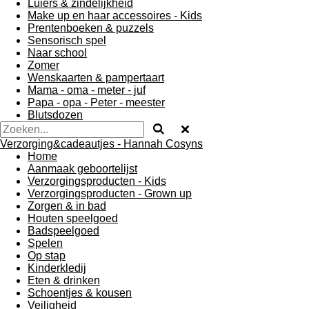
Luiers & zindelijkheid
Make up en haar accessoires - Kids
Prentenboeken & puzzels
Sensorisch spel
Naar school
Zomer
Wenskaarten & pampertaart
Mama - oma - meter - juf
Papa - opa - Peter - meester
Blutsdozen
Verzorging&cadeautjes - Hannah Cosyns
Home
Aanmaak geboortelijst
Verzorgingsproducten - Kids
Verzorgingsproducten - Grown up
Zorgen & in bad
Houten speelgoed
Badspeelgoed
Spelen
Op stap
Kinderkledij
Eten & drinken
Schoentjes & kousen
Veiligheid