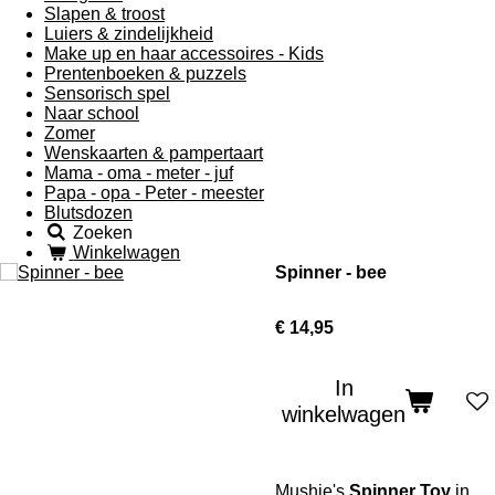
Slapen & troost
Luiers & zindelijkheid
Make up en haar accessoires - Kids
Prentenboeken & puzzels
Sensorisch spel
Naar school
Zomer
Wenskaarten & pampertaart
Mama - oma - meter - juf
Papa - opa - Peter - meester
Blutsdozen
Zoeken
Winkelwagen
Spinner - bee
€ 14,95
In
winkelwagen
Mushie's
Spinner Toy
in