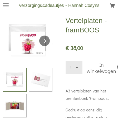
Verzorging&cadeautjes - Hannah Cosyns
Ga
direct
Vertelplaten -
naar
de
framBOOS
hoofdinhoud
€ 38,00
In
winkelwagen
A3 vertelplaten van het
prentenboek 'Framboos'.
Gedrukt op eenzijdig
gestreken sulfaatkarton