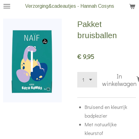
Verzorging&cadeautjes - Hannah Cosyns
Ga
direct
Pakket
naar
de
bruisballen
hoofdinhoud
€ 9,95
In
winkelwagen
Bruisend en kleurrijk
badplezier
Met natuurlijke
kleurstof