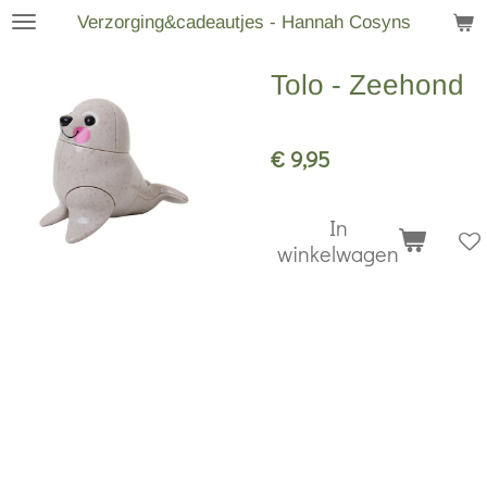
Verzorging&cadeautjes - Hannah Cosyns
Ga
direct
Tolo - Zeehond
naar
de
hoofdinhoud
€ 9,95
In
winkelwagen