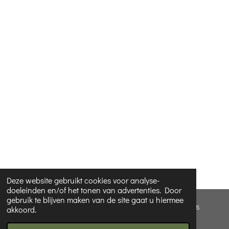
Deze website gebruikt cookies voor analyse-
doeleinden en/of het tonen van advertenties. Door
gebruik te blijven maken van de site gaat u hiermee
© 2022 - 2026 Verzorging&cadeautjes - Hannah Cosyns
akkoord.
Powered by
JouwWeb