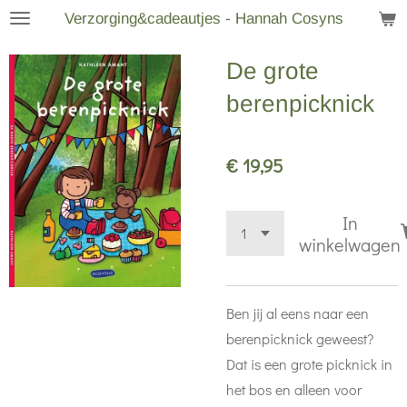
Verzorging&cadeautjes - Hannah Cosyns
Ga
direct
De grote
naar
de
berenpicknick
hoofdinhoud
€ 19,95
In
winkelwagen
Ben jij al eens naar een
berenpicknick geweest?
Dat is een grote picknick in
het bos en alleen voor