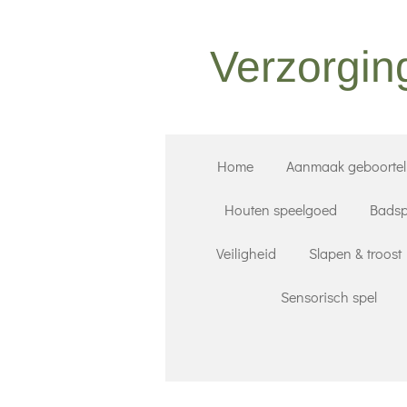
Ga
direct
Verzorgin
naar
de
hoofdinhoud
Home
Aanmaak geboorteli
Houten speelgoed
Badsp
Veiligheid
Slapen & troost
Sensorisch spel