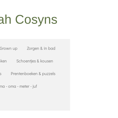
nah Cosyns
 Grown up
Zorgen & in bad
nken
Schoentjes & kousen
s
Prentenboeken & puzzels
a - oma - meter - juf