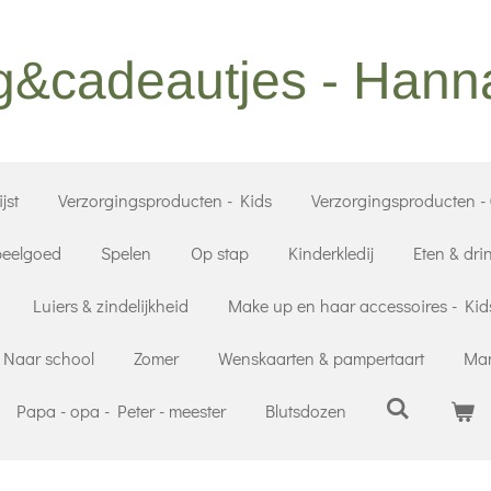
g&cadeautjes - Han
jst
Verzorgingsproducten - Kids
Verzorgingsproducten -
eelgoed
Spelen
Op stap
Kinderkledij
Eten & dri
Luiers & zindelijkheid
Make up en haar accessoires - Kid
Naar school
Zomer
Wenskaarten & pampertaart
Mam
Papa - opa - Peter - meester
Blutsdozen