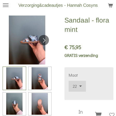
Verzorging&cadeautjes - Hannah Cosyns
Ga
direct
Sandaal - flora
naar
de
mint
hoofdinhoud
€ 75,95
GRATIS verzending
Maat
In