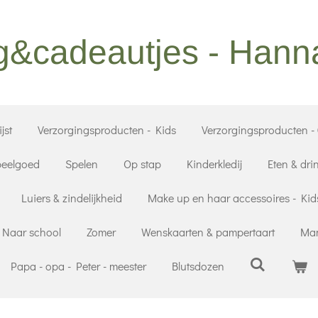
g&cadeautjes - Han
jst
Verzorgingsproducten - Kids
Verzorgingsproducten -
eelgoed
Spelen
Op stap
Kinderkledij
Eten & dri
Luiers & zindelijkheid
Make up en haar accessoires - Kid
Naar school
Zomer
Wenskaarten & pampertaart
Mam
Papa - opa - Peter - meester
Blutsdozen