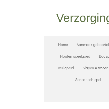
Ga
direct
Verzorgin
naar
de
hoofdinhoud
Home
Aanmaak geboorteli
Houten speelgoed
Badsp
Veiligheid
Slapen & troost
Sensorisch spel