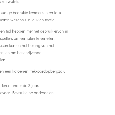
d en walvis.
voudige bedrukte kenmerken en faux
ante wezens zijn leuk en tactiel.
een tijd hebben met het gebruik ervan in
dspellen, om verhalen te vertellen,
espreken en het belang van het
n, en om beschrijvende
len.
en een katoenen trekkoordopbergzak.
nderen onder de 3 jaar.
gevaar. Bevat kleine onderdelen.