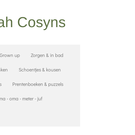
nah Cosyns
 Grown up
Zorgen & in bad
nken
Schoentjes & kousen
s
Prentenboeken & puzzels
a - oma - meter - juf