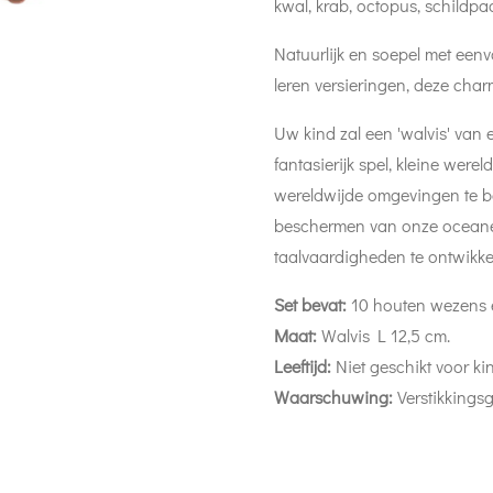
kwal, krab, octopus, schildpa
Natuurlijk en soepel met een
leren versieringen, deze charm
Uw kind zal een 'walvis' van 
fantasierijk spel, kleine werel
wereldwijde omgevingen te b
beschermen van onze oceane
taalvaardigheden te ontwikke
Set bevat:
10 houten wezens 
Maat:
Walvis L 12,5 cm.
Leeftijd:
Niet geschikt voor ki
Waarschuwing:
Verstikkings