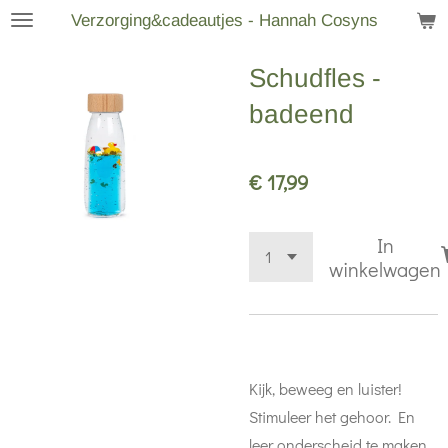
Verzorging&cadeautjes - Hannah Cosyns
Ga
direct
Schudfles -
naar
de
badeend
hoofdinhoud
€ 17,99
In
winkelwagen
Kijk, beweeg en luister!
Stimuleer het gehoor. En
leer onderscheid te maken