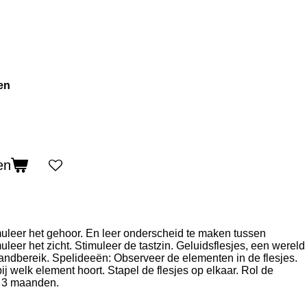
en
en
imuleer het gehoor. En leer onderscheid te maken tussen
uleer het zicht. Stimuleer de tastzin. Geluidsflesjes, een wereld
handbereik. Spelideeën: Observeer de elementen in de flesjes.
j welk element hoort. Stapel de flesjes op elkaar. Rol de
f 3 maanden.