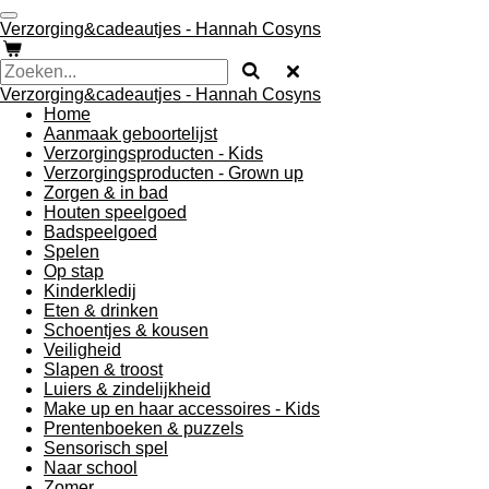
Ga
Verzorging&cadeautjes - Hannah Cosyns
direct
naar
de
Verzorging&cadeautjes - Hannah Cosyns
hoofdinhoud
Home
Aanmaak geboortelijst
Verzorgingsproducten - Kids
Verzorgingsproducten - Grown up
Zorgen & in bad
Houten speelgoed
Badspeelgoed
Spelen
Op stap
Kinderkledij
Eten & drinken
Schoentjes & kousen
Veiligheid
Slapen & troost
Luiers & zindelijkheid
Make up en haar accessoires - Kids
Prentenboeken & puzzels
Sensorisch spel
Naar school
Zomer