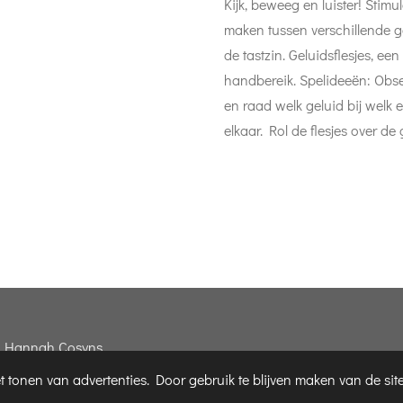
Kijk, beweeg en luister! Stimu
maken tussen verschillende ge
de tastzin. Geluidsflesjes, ee
handbereik. Spelideeën: Obse
en raad welk geluid bij welk e
elkaar. Rol de flesjes over d
 - Hannah Cosyns
 tonen van advertenties. Door gebruik te blijven maken van de sit