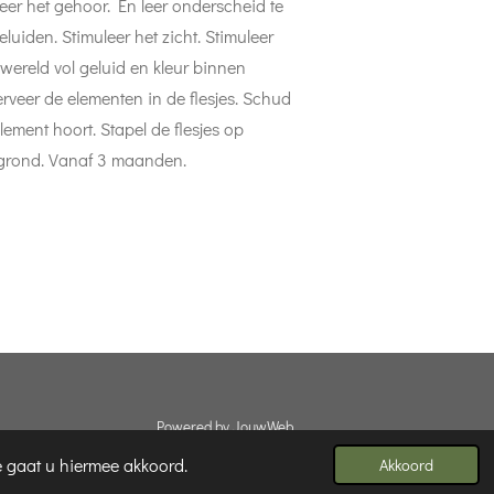
leer het gehoor. En leer onderscheid te
luiden. Stimuleer het zicht. Stimuleer
n wereld vol geluid en kleur binnen
rveer de elementen in de flesjes. Schud
lement hoort. Stapel de flesjes op
e grond. Vanaf 3 maanden.
Powered by
JouwWeb
e gaat u hiermee akkoord.
Akkoord