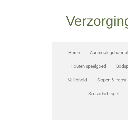
Ga
direct
Verzorgin
naar
de
hoofdinhoud
Home
Aanmaak geboorteli
Houten speelgoed
Badsp
Veiligheid
Slapen & troost
Sensorisch spel