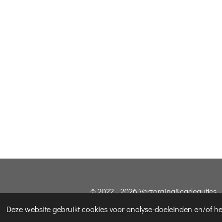
© 2022 - 2026 Verzorging&cadeautjes
Deze website gebruikt cookies voor analyse-doeleinden en/of het