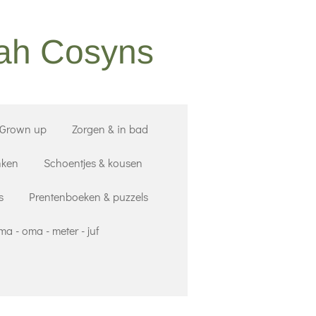
nah Cosyns
 Grown up
Zorgen & in bad
nken
Schoentjes & kousen
s
Prentenboeken & puzzels
a - oma - meter - juf