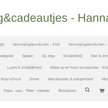
g&cadeautjes - Han
jst
Verzorgingsproducten - Kids
Verzorgingsproducten -
eelgoed
Spelen
Op stap
Kinderkledij
Eten & dri
Luiers & zindelijkheid
Make up en haar accessoires - Kid
Naar school
Zomer
Wenskaarten & pampertaart
Mam
Papa - opa - Peter - meester
Blutsdozen