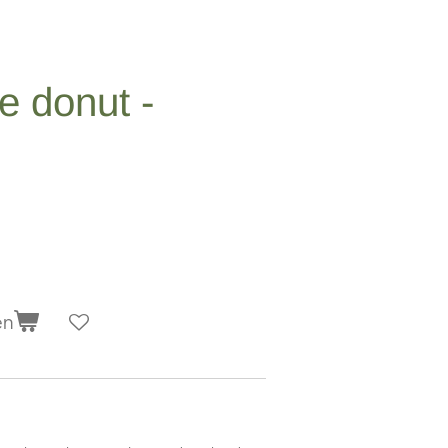
e donut -
en