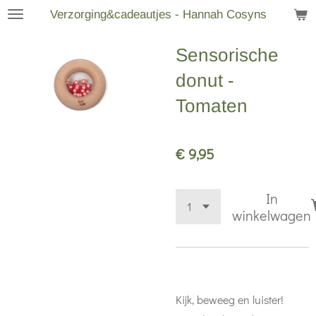
Verzorging&cadeautjes - Hannah Cosyns
Ga
direct
Sensorische
naar
de
donut -
hoofdinhoud
Tomaten
€ 9,95
In
winkelwagen
Kijk, beweeg en luister!