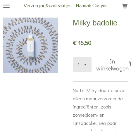
Verzorging&cadeautjes - Hannah Cosyns
Ga
direct
Milky badolie
naar
de
hoofdinhoud
€ 16,50
In
winkelwagen
Naïf's Milky Badolie bevat
alleen maar verzorgende
ingrediënten, zoals
zonnebloem- en
lijnzaadolie. Een paar