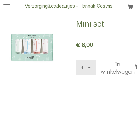
Verzorging&cadeautjes - Hannah Cosyns
Ga
direct
Mini set
naar
de
hoofdinhoud
€ 8,00
In
winkelwagen