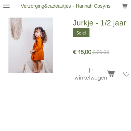
Verzorging&cadeautjes - Hannah Cosyns
Ga
direct
Jurkje - 1/2 jaar
naar
de
Sale!
hoofdinhoud
€ 18,00
€ 20,00
In
winkelwagen