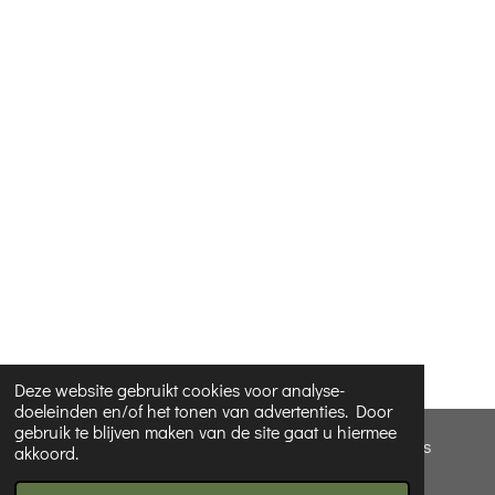
Deze website gebruikt cookies voor analyse-
doeleinden en/of het tonen van advertenties. Door
gebruik te blijven maken van de site gaat u hiermee
© 2022 - 2026 Verzorging&cadeautjes - Hannah Cosyns
akkoord.
Powered by
JouwWeb