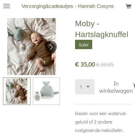
Verzorging&cadeautjes - Hannah Cosyns
Ga
direct
Moby -
naar
de
Hartslagknuffel
hoofdinhoud
Sale!
€ 35,00
€ 39,95
In
winkelwagen
kiezen voor een waterval-
geluid of 2 andere
rustgevende melodieën.